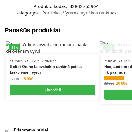
Produkto kodas:
32842755904
Kategorijos:
Portfeliai
,
Vyrams
,
Vyriškos rankinės
Panašūs produktai
-18%
-13%
VYRAMS
,
VYRIŠKOS RANKINĖS
VYRAMS
,
VYRIŠKI
Solidi Odinė laisvalaikio rankinė patiks
Naujausio mode
kiekvienam vyrui
tik pas mus
18.00
€
22.00
€
20.00
€
23.00
€
Į krepšelį
Pristatymo būdai