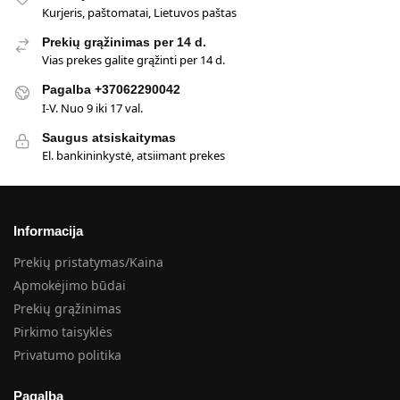
Kurjeris, paštomatai, Lietuvos paštas
Prekių grąžinimas per 14 d.
Vias prekes galite grąžinti per 14 d.
Pagalba +37062290042
I-V. Nuo 9 iki 17 val.
Saugus atsiskaitymas
El. bankininkystė, atsiimant prekes
Informacija
Prekių pristatymas/Kaina
Apmokėjimo būdai
Prekių grąžinimas
Pirkimo taisyklės
Privatumo politika
Pagalba