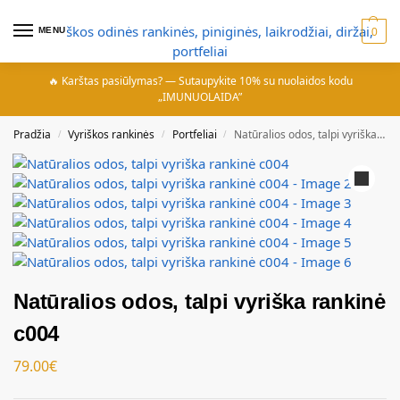
MENU
0
🔥 Karštas pasiūlymas? — Sutaupykite 10% su nuolaidos kodu
„IMUNUOLAIDA”
Pradžia
Vyriškos rankinės
Portfeliai
Natūralios odos, talpi vyriška rankinė c004
/
/
/
Natūralios odos, talpi vyriška rankinė
c004
79.00
€