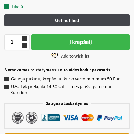
Liko 0
A
Į krepšelį
l
t
Add to wishlist
e
r
Nemokamas pristatymas su nuolaidos kodu: pavasaris
n
a
Galioja pirkinių krepšeliui kurio vertė minimum 50 Eur.
t
Užsakyk prekę iki 14:30 val. ir mes ją išsiųsime dar
i
šiandien.
v
e
Saugus atsiskaitymas
: