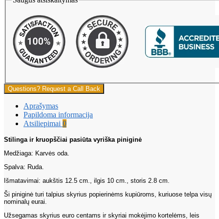
Questions? Request a Call Back
Aprašymas
Papildoma informacija
Atsiliepimai
0
Stilinga ir kruopščiai pasiūta vyriška piniginė
Medžiaga:
Karvės oda.
Spalva:
Ruda.
Išmatavimai:
aukštis 12.5 cm., ilgis 10 cm., storis 2.8 cm.
Ši piniginė turi talpius skyrius popierinėms kupiūroms, kuriuose telpa visų
nominalų eurai.
Užsegamas skyrius euro centams ir skyriai mokėjimo kortelėms, leis