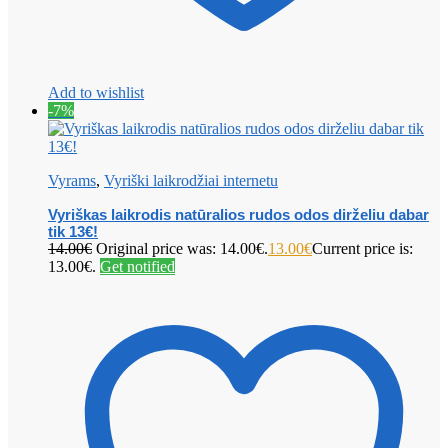
Add to wishlist
-7%
Vyrams
,
Vyriški laikrodžiai internetu
Vyriškas laikrodis natūralios rudos odos dirželiu dabar
tik 13€!
14.00
€
Original price was: 14.00€.
13.00
€
Current price is:
13.00€.
Get notified