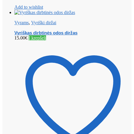
Add to wishlist
Vyrams
,
Vyriški diržai
Vyriškas dirbtinės odos diržas
15.00
€
Į krepšelį