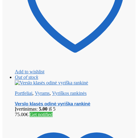
Add to wishlist
Out of stock
Portfeliai
,
Vyrams
,
Vyriškos rankinės
Verslo klasės odinė vyriška rankinė
Įvertinimas:
5.00
iš 5
75.00
€
Get notified