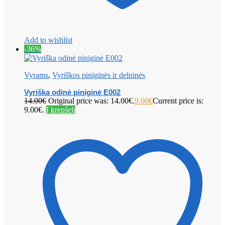
Add to wishlist
-36%
Vyrams
,
Vyriškos piniginės ir delninės
Vyriška odinė piniginė E002
14.00
€
Original price was: 14.00€.
9.00
€
Current price is:
9.00€.
Į krepšelį