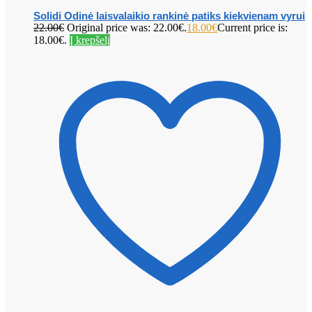
Solidi Odinė laisvalaikio rankinė patiks kiekvienam vyrui
22.00
€
Original price was: 22.00€.
18.00
€
Current price is:
18.00€.
Į krepšelį