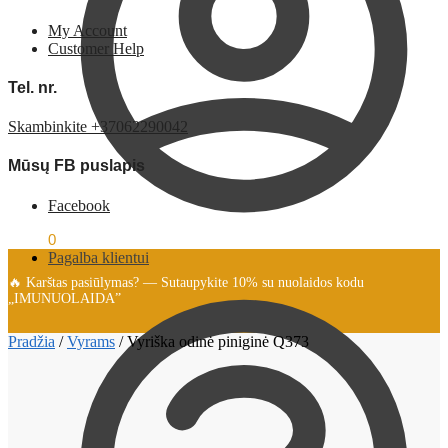
My Account
Customer Help
Tel. nr.
Skambinkite +37062290042
Mūsų FB puslapis
Facebook
0.00
€
0
Pagalba klientui
🔥 Karštas pasiūlymas? — Sutaupykite 10% su nuolaidos kodu
„IMUNUOLAIDA”
Pradžia
/
Vyrams
/
Vyriška odinė piniginė Q373