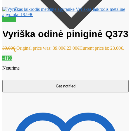
Vyriškas laikrodis metaline
apyranke
19.99
€
Akcija!
Vyriška odinė piniginė Q373
39.00
€
Original price was: 39.00€.
23.00
€
Current price is: 23.00€.
0.00
€
0
-41%
Neturime