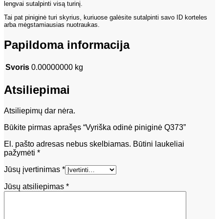
lengvai sutalpinti visą turinį.
Tai pat piniginė turi skyrius, kuriuose galėsite sutalpinti savo ID korteles
arba mėgstamiausias nuotraukas.
Papildoma informacija
Svoris
0.00000000 kg
Atsiliepimai
Atsiliepimų dar nėra.
Būkite pirmas aprašęs “Vyriška odinė piniginė Q373”
El. pašto adresas nebus skelbiamas.
Būtini laukeliai
pažymėti
*
Jūsų įvertinimas
*
Jūsų atsiliepimas
*