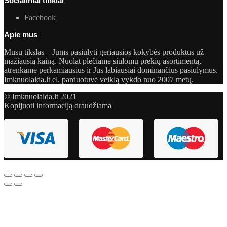
Socialiniai tinklai
Facebook
Apie mus
Mūsų tikslas – Jums pasiūlyti geriausios kokybės produktus už
mažiausią kainą. Nuolat plečiame siūlomų prekių asortimentą,
atrenkame perkamiausius ir Jus labiausiai dominančius pasiūlymus.
Imknuolaida.lt el. parduotuvė veiklą vykdo nuo 2007 metų.
© Imknuolaida.lt 2021
Kopijuoti informaciją draudžiama