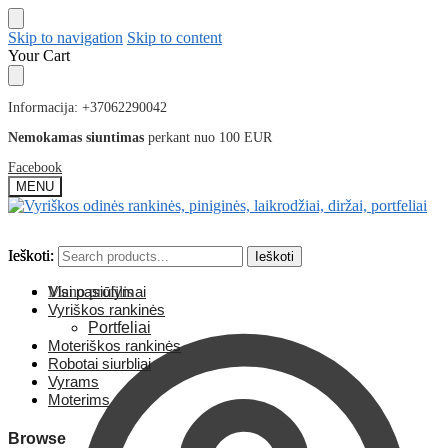
Skip to navigation
Skip to content
Your Cart
Informacija: +37062290042
Nemokamas siuntimas
perkant nuo 100 EUR
Facebook
MENU
Ieškoti:
Ieškoti:
Ieškoti
Ieškoti
Mano profilis
Visi pasiūlymai
Vyriškos rankinės
Portfeliai
Moteriškos rankinės
Robotai siurbliai
Vyrams
Moterims
Browse