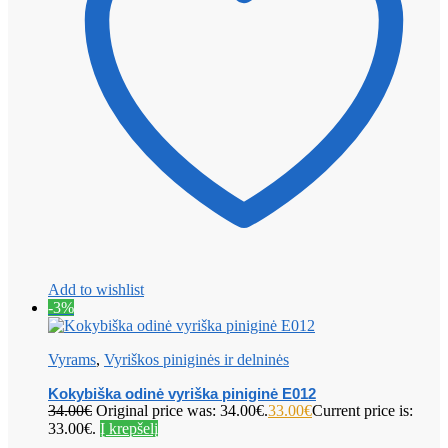
Add to wishlist
-3%
Vyrams
,
Vyriškos piniginės ir delninės
Kokybiška odinė vyriška piniginė E012
34.00
€
Original price was: 34.00€.
33.00
€
Current price is:
33.00€.
Į krepšelį