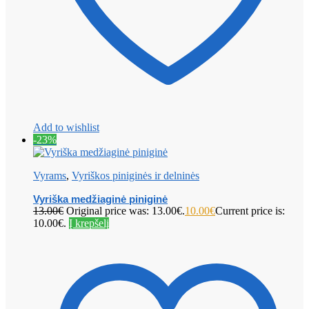
Add to wishlist
-23%
Vyrams
,
Vyriškos piniginės ir delninės
Vyriška medžiaginė piniginė
13.00
€
Original price was: 13.00€.
10.00
€
Current price is:
10.00€.
Į krepšelį