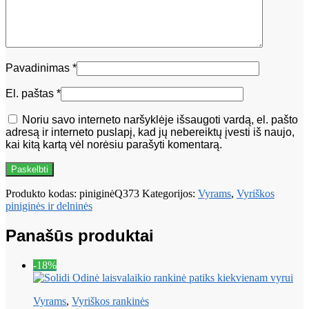
Pavadinimas
*
El. paštas
*
Noriu savo interneto naršyklėje išsaugoti vardą, el. pašto
adresą ir interneto puslapį, kad jų nebereiktų įvesti iš naujo,
kai kitą kartą vėl norėsiu parašyti komentarą.
Produkto kodas:
piniginėQ373
Kategorijos:
Vyrams
,
Vyriškos
piniginės ir delninės
Panašūs produktai
-18%
Vyrams
,
Vyriškos rankinės