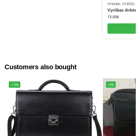
VYRAMS
,
VYRIŠKI
Vyriškas dirbt
15.00
€
Customers also bought
-15%
-9%