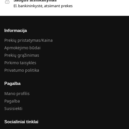
El. bankininkystė, atsiimant prekes
Informacija
Prekių pristatymas/Kaina
Apmokėjimo būdai
Prekių grąžinimas
Pirkimo taisyklės
Privatumo politika
Pagalba
Mano profilis
Pagalba
Susisiekti
Socialiniai tinklai