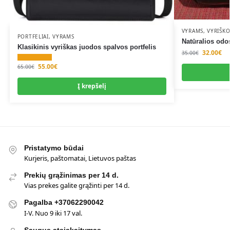
VYRAMS
,
VYRIŠKO
PORTFELIAI
,
VYRAMS
Natūralios odo
Klasikinis vyriškas juodos spalvos portfelis
32.00
€
35.00
€
55.00
€
65.00
€
Į krepšelį
Pristatymo būdai
Kurjeris, paštomatai, Lietuvos paštas
Prekių grąžinimas per 14 d.
Vias prekes galite grąžinti per 14 d.
Pagalba +37062290042
I-V. Nuo 9 iki 17 val.
Saugus atsiskaitymas