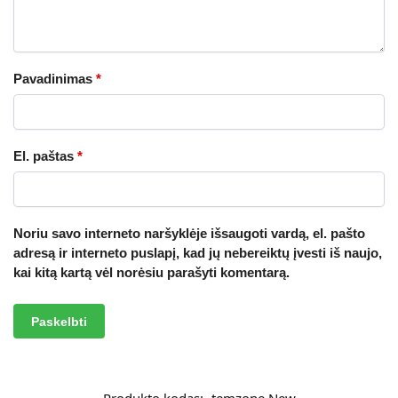
Pavadinimas
*
El. paštas
*
Noriu savo interneto naršyklėje išsaugoti vardą, el. pašto
adresą ir interneto puslapį, kad jų nebereiktų įvesti iš naujo,
kai kitą kartą vėl norėsiu parašyti komentarą.
A
l
t