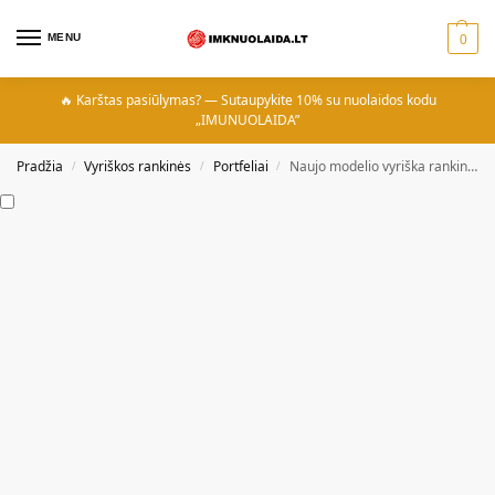
MENU
0
🔥 Karštas pasiūlymas? — Sutaupykite 10% su nuolaidos kodu
„IMUNUOLAIDA”
Pradžia
Vyriškos rankinės
Portfeliai
Naujo modelio vyriška rankinė Temzone New
/
/
/