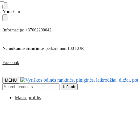
Skip
Skip
Your Cart
to
to
navigation
content
Informacija: +37062290042
Nemokamas siuntimas
perkant nuo 100 EUR
Facebook
MENU
Ieškoti:
Ieškoti
Mano profilis